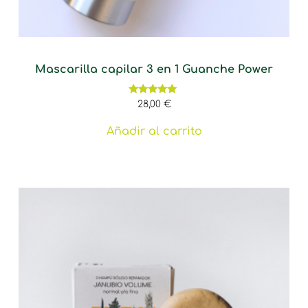
Mascarilla capilar 3 en 1 Guanche Power
Valorado
28,00
€
con
4.75
de 5
Añadir al carrito