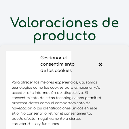
Valoraciones de
producto
(
1
valoración de cliente)
Valorado
1
Gestionar el
con
5.00
de
5 en base
consentimiento
a
valoración
de las cookies
de un
cliente
Para ofrecer las mejores experiencias, utilizamos
tecnologías como las cookies para almacenar y/o
acceder a la información del dispositivo. El
consentimiento de estas tecnologías nos permitirá
Productos
Mi cuenta
FAQs
Contacto
procesar datos como el comportamiento de
navegación o las identificaciones únicas en este
Condiciones de compra y envíos
sitio. No consentir o retirar el consentimiento,
puede afectar negativamente a ciertas
características y funciones.
Aviso Legal |
Política de Privacidad |
Política de Cookies
2023 UVA DE GUANCHE S.L. - Todos los derechos reservados |