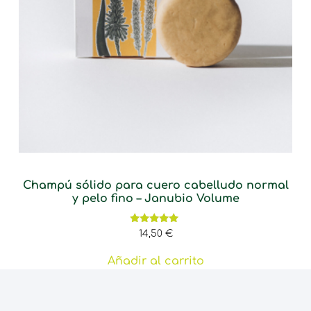
Champú sólido para cuero cabelludo normal
y pelo fino – Janubio Volume
Valorado
14,50
€
con
5.00
de 5
Añadir al carrito