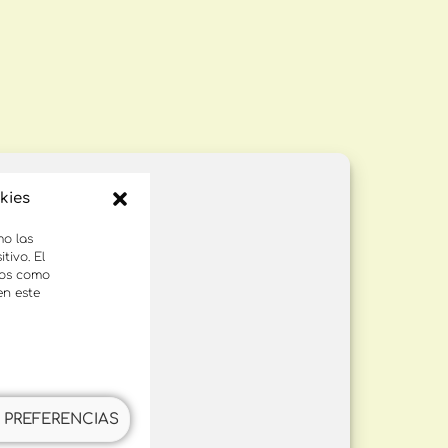
kies
mo las
tivo. El
tos como
en este
 PREFERENCIAS