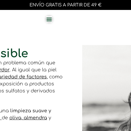
ENVÍO GRATIS A PARTIR DE 49 €
sible
 un problema común que
rdor
. Al igual que la piel
ariedad de factores
, como
exposición a productos
os sulfatos y derivados
 una
limpieza suave y
s
de
oliva
,
almendra
y