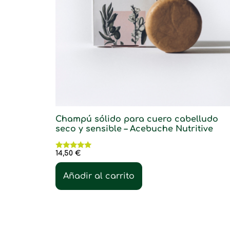
Champú sólido para cuero cabelludo
seco y sensible – Acebuche Nutritive
14,50
€
Valorado
con
5.00
Añadir al carrito
de 5