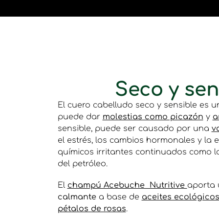
Seco y sen
El cuero cabelludo seco y sensible es
puede dar
molestias como picazón
y
a
sensible, puede ser causado por una
v
el estrés, los cambios hormonales y la 
químicos irritantes continuados como l
del petróleo.
El
champú Acebuche Nutritive
aporta
calmante
a base de
aceites ecológico
pétalos de rosas
.