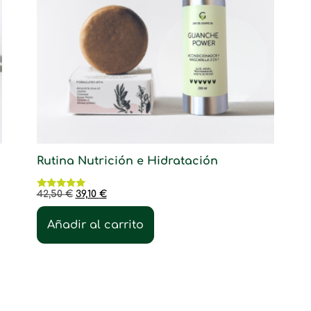
Rutina Nutrición e Hidratación
42,50
€
39,10
€
Valorado
con
5.00
Añadir al carrito
de 5