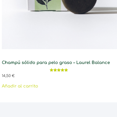
Champú sólido para pelo graso – Laurel Balance
Valorado
14,50
€
con
5.00
de 5
Añadir al carrito