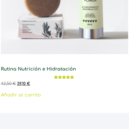
Rutina Nutrición e Hidratación
Valorado
42,50
€
39,10
€
con
5.00
de 5
Añadir al carrito