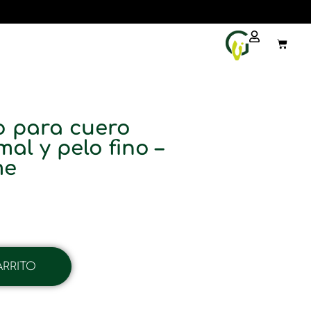
 para cuero
al y pelo fino –
me
ARRITO