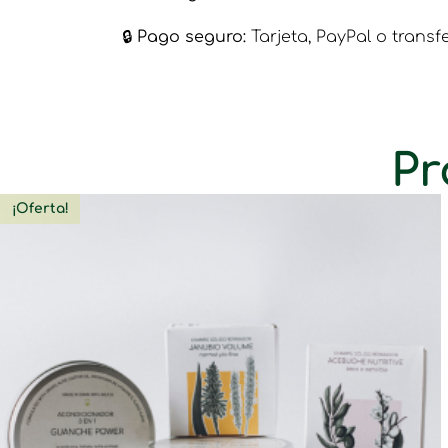
🔒​
Pago seguro:
Tarjeta, PayPal o transf
Pr
¡Oferta!