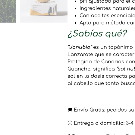
pH ajustado para el c
Ingredientes naturale
Con aceites esenciale
Apto para método cur
¿Sabías qué?
“Janubio”
es un topónimo d
Lanzarote que se caracter
Protegido de Canarias con 
Guanche, significa
“sal nu
sal en la dosis correcta p
al cabello que tanto busca
🚚
Envío Gratis:
pedidos sup
🕖
Entrega a domicilio:
3-4 