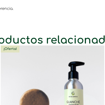
erencia.
oductos relaciona
¡Oferta!