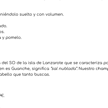
eniéndolo suelto y con volumen.
udo.
os.
a y pomelo.
el SO de la isla de Lanzarote que se caracteriza po
gen es Guanche, significa
“sal nublada”.
Nuestro champú
cabello que tanto buscas.
9€.
.