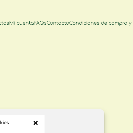
ctos
Mi cuenta
FAQs
Contacto
Condiciones de compra y 
kies