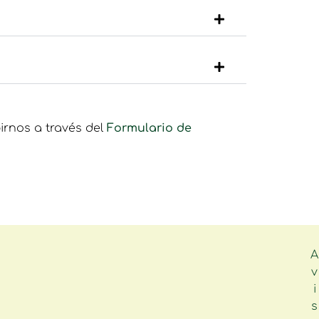
irnos a través del
Formulario de
A
v
i
s