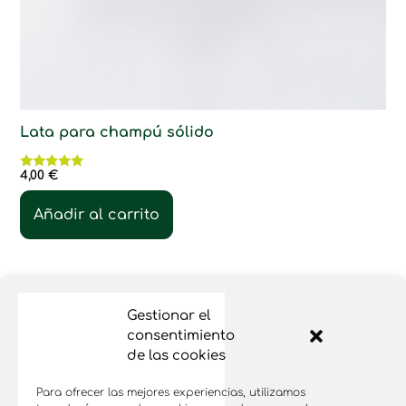
Lata para champú sólido
4,00
€
Valorado
con
5.00
Añadir al carrito
de 5
Gestionar el
consentimiento
de las cookies
Para ofrecer las mejores experiencias, utilizamos