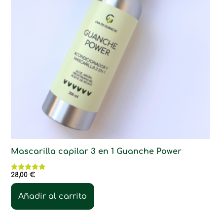
Mascarilla capilar 3 en 1 Guanche Power
28,00
€
Valorado
con
4.75
Añadir al carrito
de 5