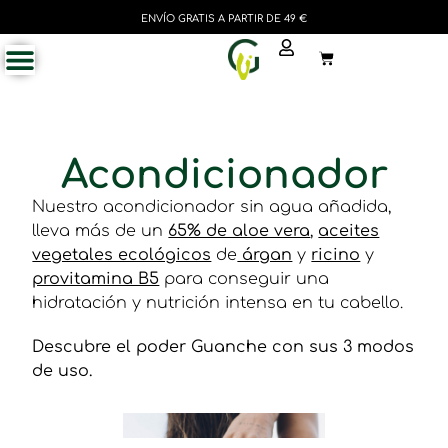
ENVÍO GRATIS A PARTIR DE 49 €
Acondicionador
Nuestro acondicionador sin agua añadida,
lleva más de un
65% de aloe vera
,
aceites
vegetales ecológicos
de
árgan
y
ricino
y
provitamina B5
para conseguir una
hidratación y nutrición intensa en tu cabello.
Descubre el poder Guanche con sus 3 modos
de uso.