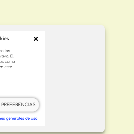
kies
mo las
tivo. El
tos como
en este
 PREFERENCIAS
nes generales de uso