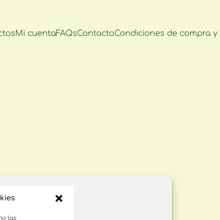
ctos
Mi cuenta
FAQs
Contacto
Condiciones de compra y 
kies
mo las