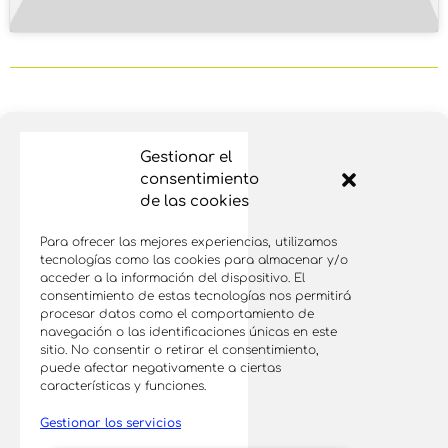
Paso 2: Apúntate Ahora
Gestionar el
Para Ver Si Cumples Los
consentimiento
Requisitos
de las cookies
Para ofrecer las mejores experiencias, utilizamos
Ahora que has visto la presentación de
tecnologías como las cookies para almacenar y/o
arriba, si sientes que estás listo o lista
acceder a la información del dispositivo. El
consentimiento de estas tecnologías nos permitirá
para dar el siguiente paso y convertir tu
procesar datos como el comportamiento de
negocio en un referente para tus clientes
navegación o las identificaciones únicas en este
sitio. No consentir o retirar el consentimiento,
en el cuidado capilar natural y
puede afectar negativamente a ciertas
sostenible, apúntate ahora pulsando el
características y funciones.
botón de abajo y vemos si tu negocio
Gestionar los servicios
encaja con nuestros valores y filosofía